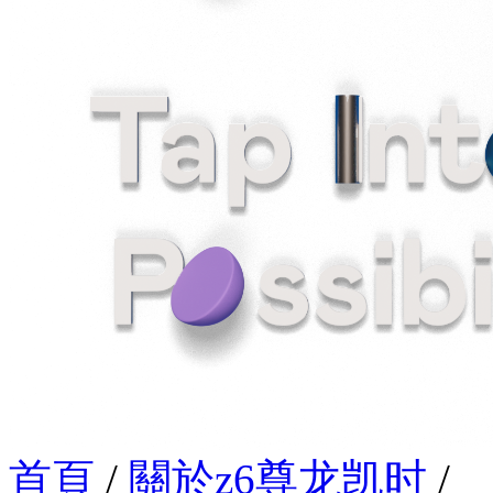
首頁
/
關於z6尊龙凯时
/