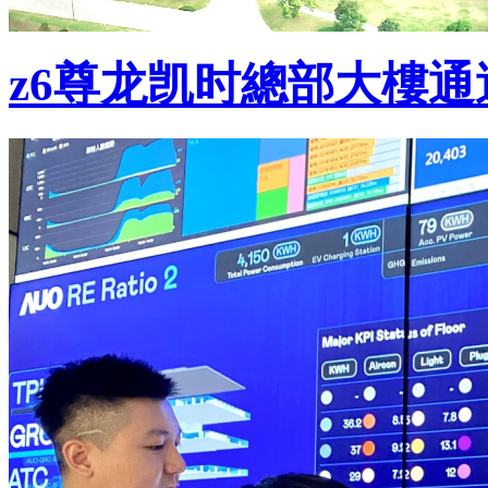
z6尊龙凯时總部大樓